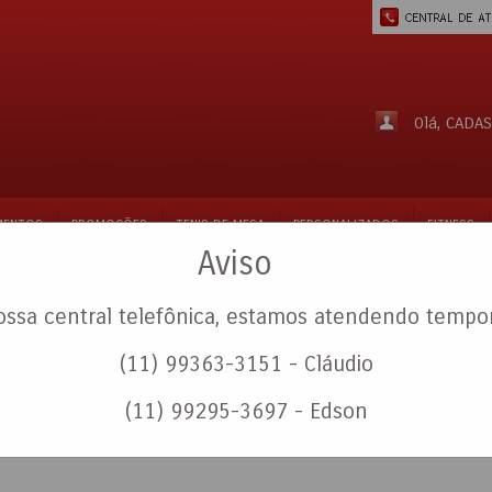
Olá,
CADAS
MENTOS
PROMOÇÕES
TENIS DE MESA
PERSONALIZADOS
FITNESS
Aviso
ossa central telefônica, estamos atendendo tempo
(11) 99363-3151 - Cláudio
(11) 99295-3697 - Edson
S - TIRE SUAS DUVIDAS
- aqui você resolve