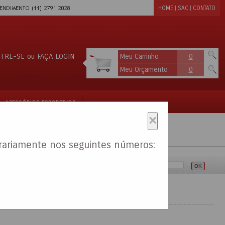
HOME
SAC
CONTATO
|
|
TRE-SE
ou
FAÇA LOGIN
Meu Carrinho
0
Meu Orçamento
0
ACESSÓRIOS ESPORTIVOS
ARTES MARCIAIS
×
rariamente nos seguintes números:
Pesquisa: