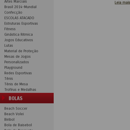
Artes Marciais
Leia mai
Brasil 2014-Mundial
Confecção
ESCOLAS ATACADO
Estruturas Esportivas
Fitness
Ginástica Ritmica
Jogos Educativos
Lutas
Material de Proteção
Mesas de Jogos
Personalizados
Playground
Redes Esportivas
Tênis
Tênis de Mesa
Troféus e Medalhas
BOLAS
Beach Soccer
Beach Volei
Biribol
Bola de Baisebol