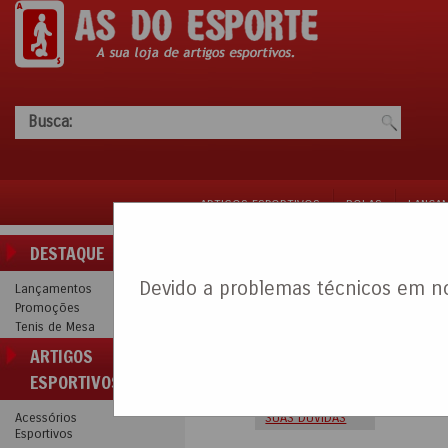
Busca:
ARTIGOS ESPORTIVOS
BOLAS
LANÇA
DESTAQUE
NOTÍCIAS
Devido a problemas técnicos em n
Lançamentos
Promoções
06/08/2026
Tenis de Mesa
ARTIGOS
MULHERE
ESPORTIVOS
CATEGORIA1
Dúvidas 
MULHERES - TIRE
Acessórios
SUAS DUVIDAS
Esportivos