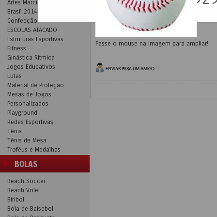
Artes Marciais
Brasil 2014-Mundial
Confecção
ESCOLAS ATACADO
Estruturas Esportivas
Passe o mouse na imagem para ampliar!
Fitness
Ginástica Ritmica
Jogos Educativos
Lutas
Material de Proteção
Mesas de Jogos
Personalizados
Playground
Redes Esportivas
Tênis
Tênis de Mesa
Troféus e Medalhas
BOLAS
Beach Soccer
Beach Volei
Biribol
Bola de Baisebol