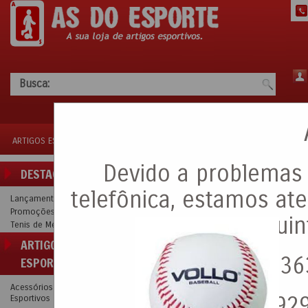
Busca:
ARTIGOS ESPORTIVOS
BOLAS
LANÇAMENTOS
PROMOÇÕES
TEN
Devido a problemas 
DESTAQUE
Bola de Baisebol
telefônica, estamos a
Lançamentos
Promoções
seguin
Tenis de Mesa
ARTIGOS
(11) 9936
ESPORTIVOS
Acessórios
(11) 992
Esportivos