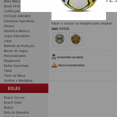
Artes Marciais
Brasil 2014-Mundial
Confecção
ESCOLAS ATACADO
Estruturas Esportivas
Passe o mouse na imagem para ampliar!
Fitness
MAIS FOTOS
Ginástica Ritmica
Jogos Educativos
Lutas
Material de Proteção
Mesas de Jogos
Personalizados
Playground
Redes Esportivas
Tênis
Tênis de Mesa
Troféus e Medalhas
BOLAS
Beach Soccer
Beach Volei
Biribol
Bola de Baisebol