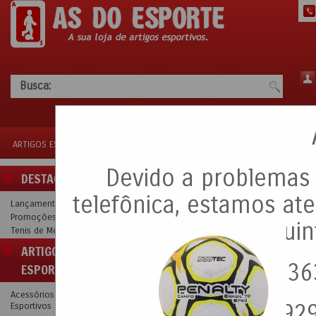
Busca:
ARTIGOS ESPORTIVOS
BOLAS
LANÇAMENTOS
PROMOÇÕES
TEN
Devido a problemas 
DESTAQUE
Bola de Futebol de Campo
telefônica, estamos a
Lançamentos
Promoções
seguin
Tenis de Mesa
ARTIGOS
(11) 9936
ESPORTIVOS
Acessórios
(11) 992
Esportivos